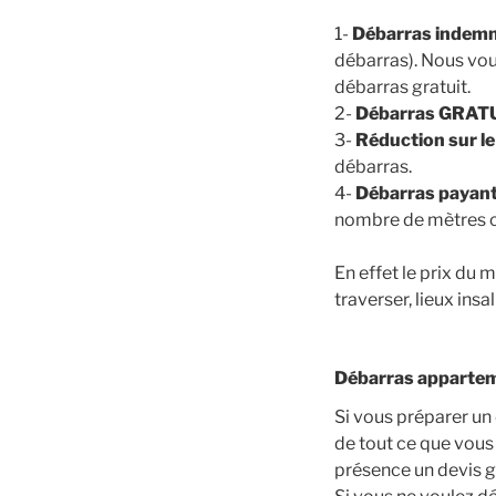
1-
Débarras indemn
débarras). Nous vou
débarras gratuit.
2-
Débarras GRAT
3-
Réduction sur le
débarras.
4-
Débarras payan
nombre de mètres c
En effet le prix du 
traverser, lieux ins
Débarras appartem
Si vous préparer u
de tout ce que vous
présence un devis g