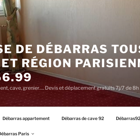
SE DE DÉBARRAS TOU
 ET RÉGION PARISIEN
56.99
t, cave, grenier…. Devis et déplacement gratuits 7j/7 de 8h 
Débarras appartement
Débarras de cave 92
Débarras9
Débarras Paris