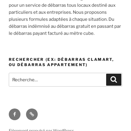
pour un service de débarras tous locaux destiné aux
particuliers et aux entreprises. Nous proposons
plusieurs formules adaptées à chaque situation. Du
débarras indèmnisé au débarras gratuit en passant par
le débarras payant facturé au mètre cube.
RECHERCHER (EX: DÉBARRAS CLAMART,
OU DÉBARRAS APPARTEMENT)
Recherche
Recher
pour
:
Facebook
contact
Fièrement propulsé par WordPress