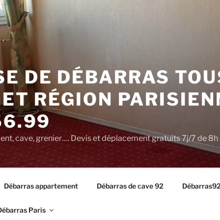
SE DE DÉBARRAS TOU
 ET RÉGION PARISIEN
56.99
t, cave, grenier…. Devis et déplacement gratuits 7j/7 de 8h 
Débarras appartement
Débarras de cave 92
Débarras9
Débarras Paris