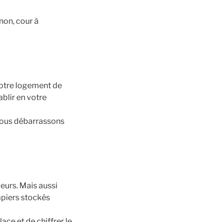
non, cour à
otre logement de
blir en votre
nous débarrassons
eurs. Mais aussi
apiers stockés
ce et de chiffrer le