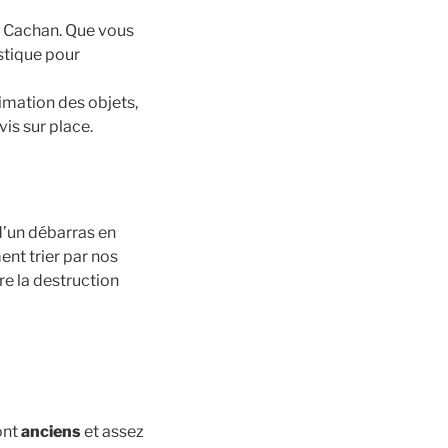
r Cachan. Que vous
istique pour
imation des objets,
is sur place.
d’un débarras en
nt trier par nos
re la destruction
ont
anciens
et assez