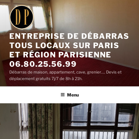
Aller
au
contenu
principal
ENTREPRISE DE DÉBARRAS
TOUS LOCAUX SUR PARIS
ET RÉGION PARISIENNE
06.80.25.56.99
Débarras de maison, appartement, cave, grenier…. Devis et
déplacement gratuits 7j/7 de 8h à 21h.
Menu