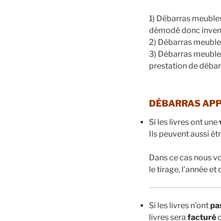
1) Débarras meuble
démodé donc invendab
2) Débarras meubl
3) Débarras meubl
prestation de débar
DÉBARRAS APP
Si les livres ont une
Ils peuvent aussi êt
Dans ce cas nous v
le tirage, l’année e
Si les livres n’ont
pa
livres sera
facturé