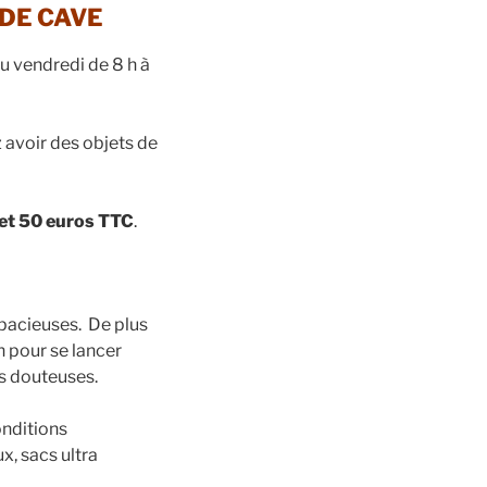
DE CAVE
u vendredi de 8 h à
z avoir des objets de
et 50 euros TTC
.
spacieuses. De plus
n pour se lancer
s douteuses.
onditions
x, sacs ultra