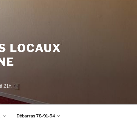
S LOCAUX
NE
à 21h.
2
Débarras 78-91-94