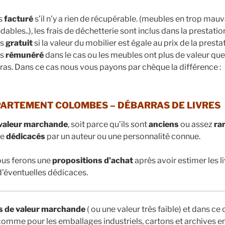
s
facturé
s’il n’y a rien de récupérable. (meubles en trop mauva
les..), les frais de déchetterie sont inclus dans la prestatio
es
gratuit
si la valeur du mobilier est égale au prix de la presta
es
rémunéré
dans le cas ou les meubles ont plus de valeur que 
ras. Dans ce cas nous vous payons par chèque la différence :
ARTEMENT COLOMBES – DÉBARRAS DE LIVRES
valeur marchande
, soit parce qu’ils sont
anciens
ou assez
ra
re
dédicacés
par un auteur ou une personnalité connue.
ous ferons une
propositions d’achat
après avoir estimer les li
t d’éventuelles dédicaces.
s de valeur marchande
( ou une valeur très faible) et dans ce
comme pour les emballages industriels, cartons et archives e