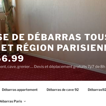
SE DE DÉBARRAS TOU
 ET RÉGION PARISIEN
56.99
t, cave, grenier…. Devis et déplacement gratuits 7j/7 de 8h 
Débarras appartement
Débarras de cave 92
Débarras9
Débarras Paris