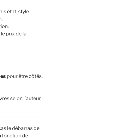
is état, style
n.
tion.
le prix de la
res
pour être côtés.
vres selon l’auteur,
 cas le débarras de
n fonction de