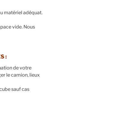
du matériel adéquat.
space vide. Nous
ES
:
uation de votre
r le camion, lieux
 cube sauf cas