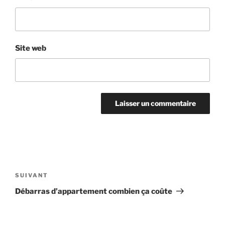
Site web
Navigation
de
Article
SUIVANT
l’article
suivant
Débarras d’appartement combien ça coûte