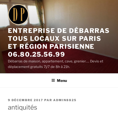
Aller
au
contenu
principal
ENTREPRISE DE DÉBARRAS
TOUS LOCAUX SUR PARIS
ET RÉGION PARISIENNE
06.80.25.56.99
Débarras de maison, appartement, cave, grenier…. Devis et
déplacement gratuits 7j/7 de 8h à 21h.
Menu
PUBLIÉ
9 DÉCEMBRE 2017
PAR
ADMIN8825
LE
antiquités