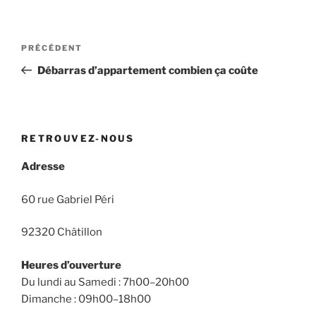
Navigation
Article
PRÉCÉDENT
de
précédent
Débarras d’appartement combien ça coûte
l’article
RETROUVEZ-NOUS
Adresse
60 rue Gabriel Péri
92320 Châtillon
Heures d’ouverture
Du lundi au Samedi : 7h00–20h00
Dimanche : 09h00–18h00