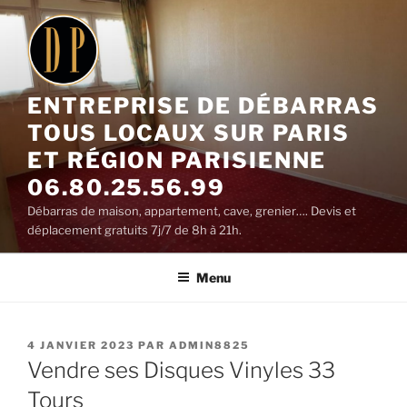
Aller
au
contenu
principal
ENTREPRISE DE DÉBARRAS
TOUS LOCAUX SUR PARIS
ET RÉGION PARISIENNE
06.80.25.56.99
Débarras de maison, appartement, cave, grenier…. Devis et
déplacement gratuits 7j/7 de 8h à 21h.
Menu
PUBLIÉ
4 JANVIER 2023
PAR
ADMIN8825
LE
Vendre ses Disques Vinyles 33
Tours